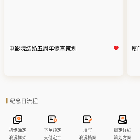
电影院结婚五周年惊喜策划
厦
纪念日流程
初步确定
下单预定
填写
拟定详细
浪漫框架
支付定金
浪漫档案
策划方案