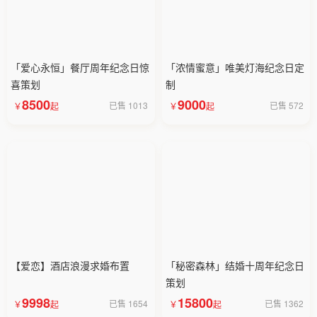
「爱心永恒」餐厅周年纪念日惊
「浓情蜜意」唯美灯海纪念日定
喜策划
制
8500
9000
已售 1013
已售 572
【爱恋】酒店浪漫求婚布置
「秘密森林」结婚十周年纪念日
策划
9998
15800
已售 1654
已售 1362