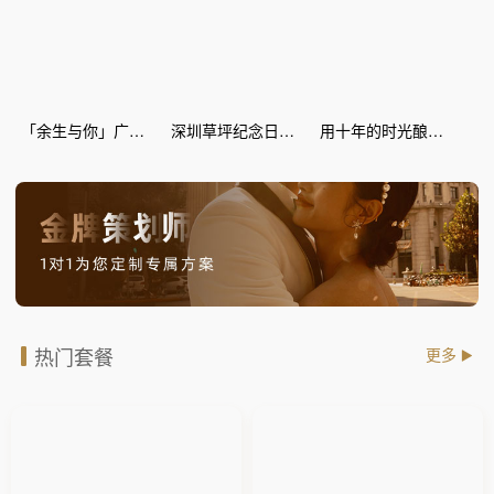
「余生与你」广场纪念日惊喜策划
深圳草坪纪念日惊喜策划
用十年的时光酿爱情的蜜糖--丽江灯海 纪念日惊喜
热门套餐
更多