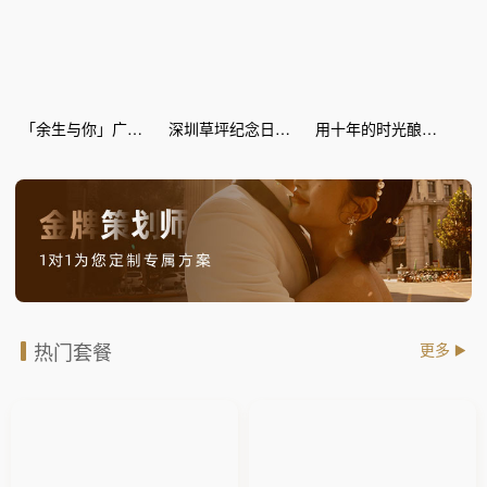
「余生与你」广场纪念日惊喜策划
深圳草坪纪念日惊喜策划
用十年的时光酿爱情的蜜糖--丽江灯海 纪念日惊喜
热门套餐
更多