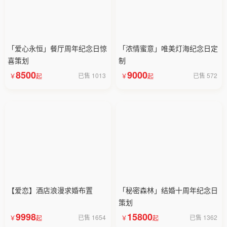
「爱心永恒」餐厅周年纪念日惊
「浓情蜜意」唯美灯海纪念日定
喜策划
制
8500
9000
已售 1013
已售 572
【爱恋】酒店浪漫求婚布置
「秘密森林」结婚十周年纪念日
策划
9998
15800
已售 1654
已售 1362