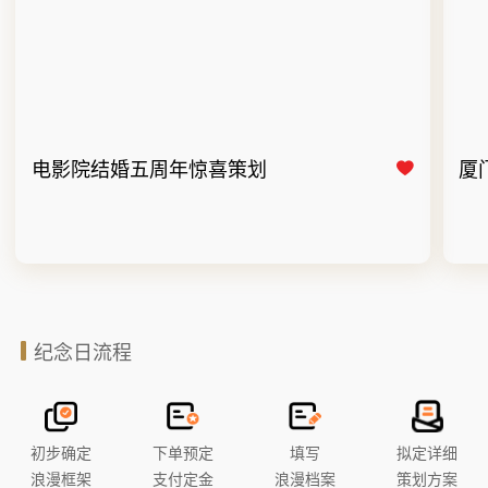
电影院结婚五周年惊喜策划
厦
纪念日流程
初步确定
下单预定
填写
拟定详细
浪漫框架
支付定金
浪漫档案
策划方案