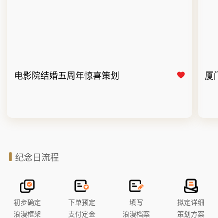
电影院结婚五周年惊喜策划
厦
纪念日流程
初步确定
下单预定
填写
拟定详细
浪漫框架
支付定金
浪漫档案
策划方案