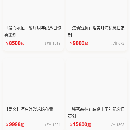
「爱心永恒」餐厅周年纪念日惊
「浓情蜜意」唯美灯海纪念日定
喜策划
制
8500
9000
已售 1013
已售 572
【爱恋】酒店浪漫求婚布置
「秘密森林」结婚十周年纪念日
策划
9998
15800
已售 1654
已售 1362