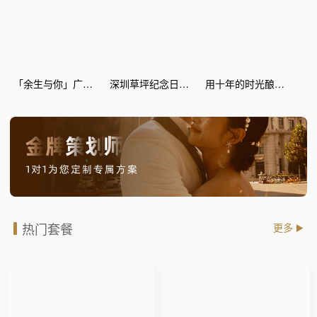
「余生与你」广场纪念日惊喜策划
深圳草坪纪念日惊喜策划
用十年的时光酿爱情的蜜糖--丽江灯海 纪念日惊喜
热门套餐
更多