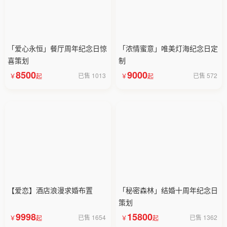
「爱心永恒」餐厅周年纪念日惊
「浓情蜜意」唯美灯海纪念日定
喜策划
制
8500
9000
已售 1013
已售 572
【爱恋】酒店浪漫求婚布置
「秘密森林」结婚十周年纪念日
策划
9998
15800
已售 1654
已售 1362