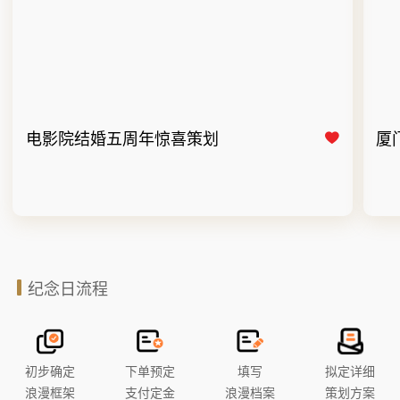
电影院结婚五周年惊喜策划
厦
纪念日流程
初步确定
下单预定
填写
拟定详细
浪漫框架
支付定金
浪漫档案
策划方案