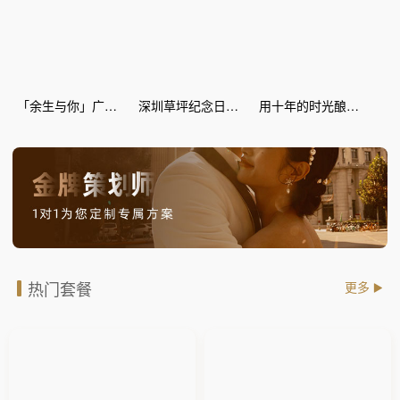
「余生与你」广场纪念日惊喜策划
深圳草坪纪念日惊喜策划
用十年的时光酿爱情的蜜糖--丽江灯海 纪念日惊喜
热门套餐
更多