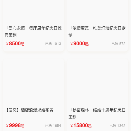
「爱心永恒」餐厅周年纪念日惊
「浓情蜜意」唯美灯海纪念日定
喜策划
制
8500
9000
已售 1013
已售 572
【爱恋】酒店浪漫求婚布置
「秘密森林」结婚十周年纪念日
策划
9998
15800
已售 1654
已售 1362