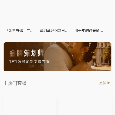
「余生与你」广场纪念日惊喜策划
深圳草坪纪念日惊喜策划
用十年的时光酿爱情的蜜糖--丽江灯海 纪念日惊喜
热门套餐
更多