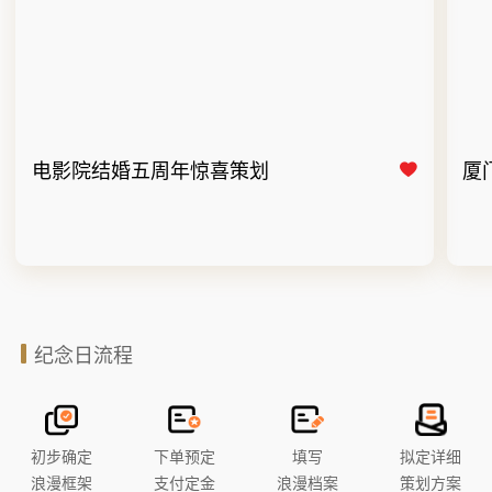
电影院结婚五周年惊喜策划
厦
纪念日流程
初步确定
下单预定
填写
拟定详细
浪漫框架
支付定金
浪漫档案
策划方案