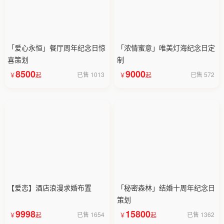
「爱心永恒」餐厅周年纪念日惊
「浓情蜜意」唯美灯海纪念日定
喜策划
制
8500
9000
已售 1013
已售 572
【爱恋】酒店浪漫求婚布置
「秘密森林」结婚十周年纪念日
策划
9998
15800
已售 1654
已售 1362