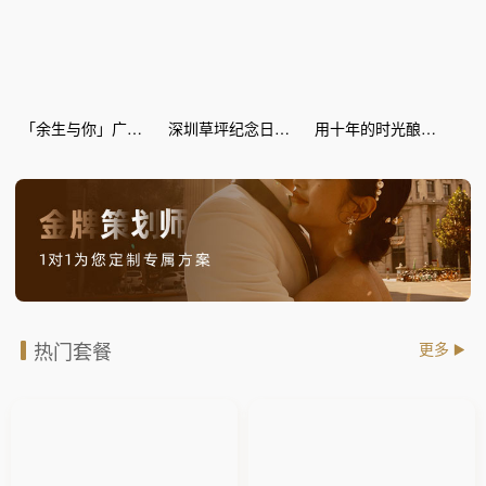
「余生与你」广场纪念日惊喜策划
深圳草坪纪念日惊喜策划
用十年的时光酿爱情的蜜糖--丽江灯海 纪念日惊喜
热门套餐
更多