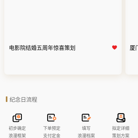
电影院结婚五周年惊喜策划
厦
纪念日流程
初步确定
下单预定
填写
拟定详细
浪漫框架
支付定金
浪漫档案
策划方案