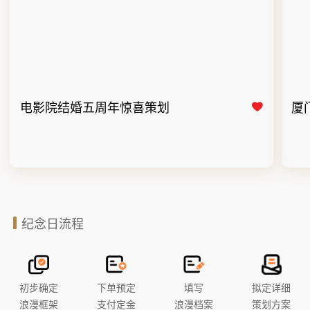
电影院结婚五周年惊喜策划
厦
纪念日流程
初步确定
下单预定
填写
拟定详细
浪漫框架
支付定金
浪漫档案
策划方案