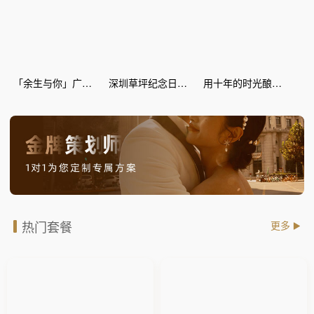
「余生与你」广场纪念日惊喜策划
深圳草坪纪念日惊喜策划
用十年的时光酿爱情的蜜糖--丽江灯海 纪念日惊喜
热门套餐
更多