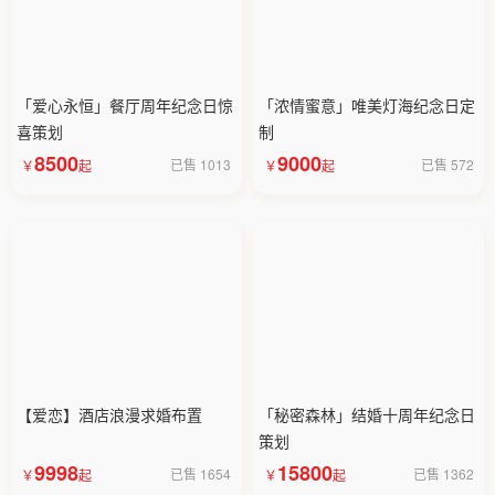
「爱心永恒」餐厅周年纪念日惊
「浓情蜜意」唯美灯海纪念日定
喜策划
制
8500
9000
已售 1013
已售 572
【爱恋】酒店浪漫求婚布置
「秘密森林」结婚十周年纪念日
策划
9998
15800
已售 1654
已售 1362