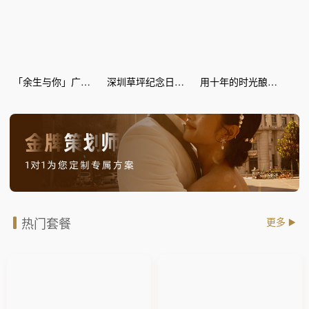
「余生与你」广场纪念日惊喜策划
深圳草坪纪念日惊喜策划
用十年的时光酿爱情的蜜糖--丽江灯海 纪念日惊喜
热门套餐
更多