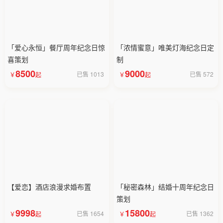
「爱心永恒」餐厅周年纪念日惊
「浓情蜜意」唯美灯海纪念日定
喜策划
制
8500
9000
已售 1013
已售 572
【爱恋】酒店浪漫求婚布置
「秘密森林」结婚十周年纪念日
策划
9998
15800
已售 1654
已售 1362