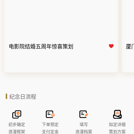
电影院结婚五周年惊喜策划
厦
纪念日流程
初步确定
下单预定
填写
拟定详细
浪漫框架
支付定金
浪漫档案
策划方案