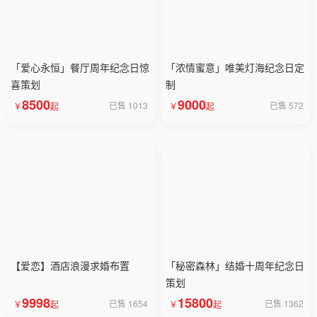
「爱心永恒」餐厅周年纪念日惊
「浓情蜜意」唯美灯海纪念日定
喜策划
制
8500
9000
已售 1013
已售 572
【爱恋】酒店浪漫求婚布置
「秘密森林」结婚十周年纪念日
策划
9998
15800
已售 1654
已售 1362