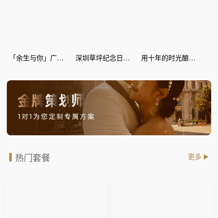
「余生与你」广场纪念日惊喜策划
深圳草坪纪念日惊喜策划
用十年的时光酿爱情的蜜糖--丽江灯海 纪念日惊喜
热门套餐
更多