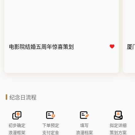
电影院结婚五周年惊喜策划
厦
纪念日流程
初步确定
下单预定
填写
拟定详细
浪漫框架
支付定金
浪漫档案
策划方案