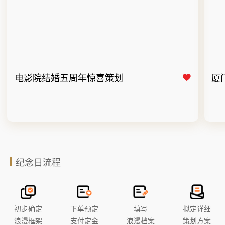
电影院结婚五周年惊喜策划
厦
纪念日流程
初步确定
下单预定
填写
拟定详细
浪漫框架
支付定金
浪漫档案
策划方案