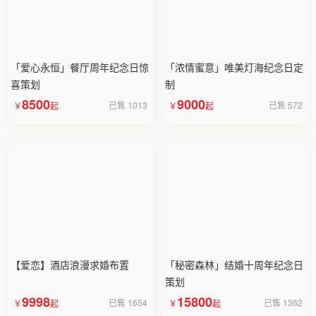
「爱心永恒」餐厅周年纪念日惊
「浓情蜜意」唯美灯海纪念日定
喜策划
制
8500
9000
已售 1013
已售 572
【爱恋】酒店浪漫求婚布置
「秘密森林」结婚十周年纪念日
策划
9998
15800
已售 1654
已售 1362