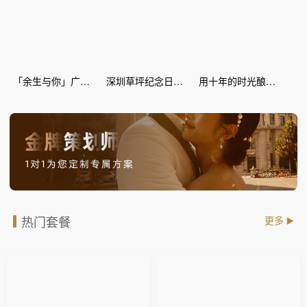
「余生与你」广场纪念日惊喜策划
深圳草坪纪念日惊喜策划
用十年的时光酿爱情的蜜糖--丽江灯海 纪念日惊喜
热门套餐
更多