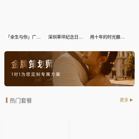
「余生与你」广场纪念日惊喜策划
深圳草坪纪念日惊喜策划
用十年的时光酿爱情的蜜糖--丽江灯海 纪念日惊喜
热门套餐
更多