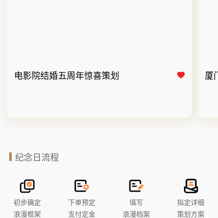
电影院结婚五周年惊喜策划
厦
纪念日流程
初步确定
下单预定
填写
拟定详细
浪漫框架
支付定金
浪漫档案
策划方案