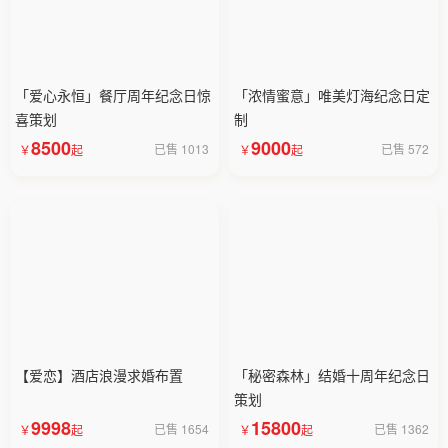
「爱心永恒」餐厅周年纪念日惊
「浓情蜜意」唯美灯海纪念日定
喜策划
制
8500
9000
已售 1013
已售 572
【爱恋】酒店浪漫求婚布置
「秘密森林」结婚十周年纪念日
策划
9998
15800
已售 1654
已售 1362