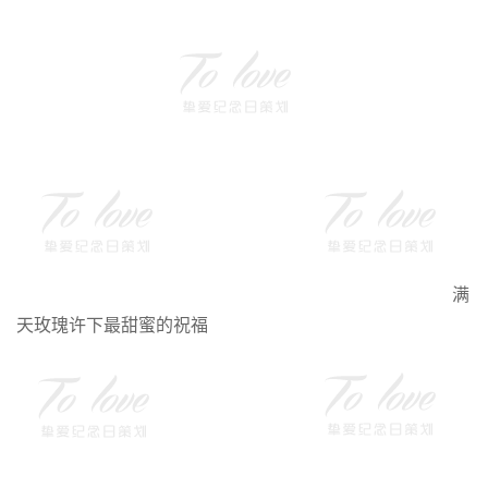
满
天玫瑰许下最甜蜜的祝福