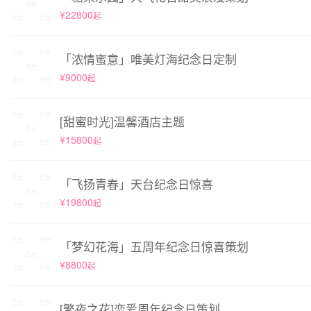
¥22800
起
「浓情蜜意」唯美灯海纪念日定制
¥9000
起
[甜蜜时光]温馨酒店主题
¥15800
起
「飞扬青春」天台纪念日惊喜
¥19800
起
「梦幻花海」五周年纪念日惊喜策划
¥8800
起
[繁夜之花]恋爱周年纪念日策划