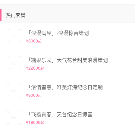
热门套餐
「浪漫满屋」·浪漫惊喜策划
¥8000
起
「糖果乐园」大气花台甜美浪漫策划
¥22800
起
「浓情蜜意」唯美灯海纪念日定制
¥9000
起
「飞扬青春」天台纪念日惊喜
¥19800
起