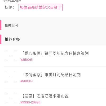
你的幸福~
标签：
加德满都结婚纪念日餐厅
相关案例
推荐套餐
「爱心永恒」餐厅周年纪念日惊喜策划
¥8500
起
「浓情蜜意」唯美灯海纪念日定制
¥9000
起
【爱恋】酒店浪漫求婚布置
¥9998-28998