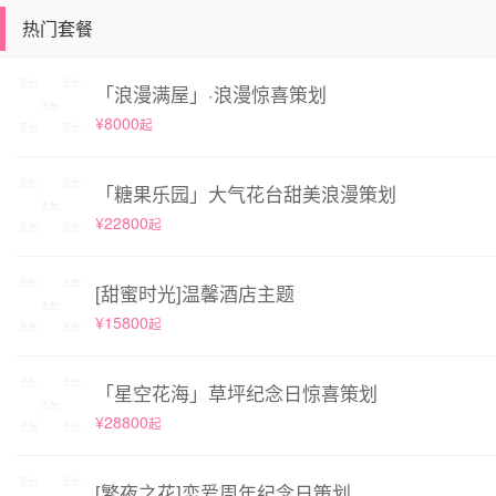
热门套餐
「浪漫满屋」·浪漫惊喜策划
¥8000
起
「糖果乐园」大气花台甜美浪漫策划
¥22800
起
[甜蜜时光]温馨酒店主题
¥15800
起
「星空花海」草坪纪念日惊喜策划
¥28800
起
[繁夜之花]恋爱周年纪念日策划