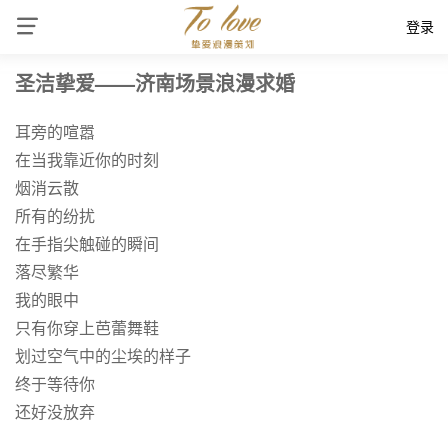
登录
圣洁挚爱——济南场景浪漫求婚
耳旁的喧嚣
在当我靠近你的时刻
烟消云散
所有的纷扰
在手指尖触碰的瞬间
落尽繁华
我的眼中
只有你穿上芭蕾舞鞋
划过空气中的尘埃的样子
终于等待你
还好没放弃