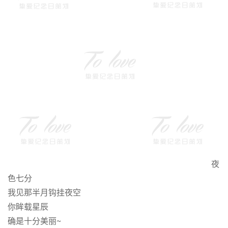
夜
色七分
我见那半月钩挂夜空
你眸载星辰
确是十分美丽~