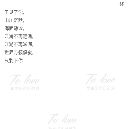
终
于见了你,
山川沉默,
海面静谧,
云海不再翻涌,
江潮不再澎湃,
世界万籁俱寂,
只剩下你