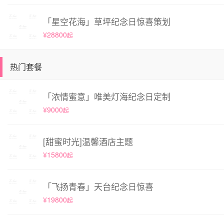
「星空花海」草坪纪念日惊喜策划
¥28800
起
热门套餐
「浓情蜜意」唯美灯海纪念日定制
¥9000
起
[甜蜜时光]温馨酒店主题
¥15800
起
「飞扬青春」天台纪念日惊喜
¥19800
起