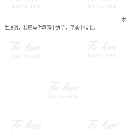
余
生漫漫，我愿与你风雨中执手，平淡中偕老。