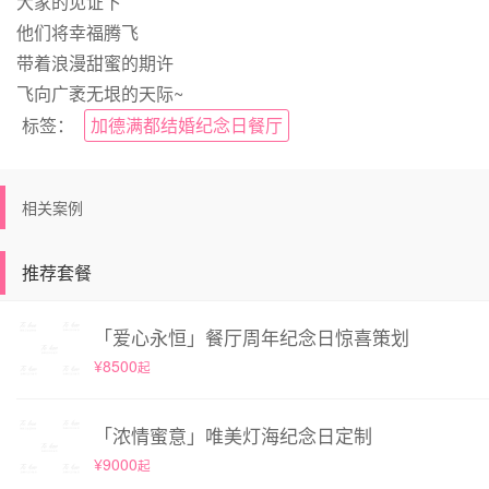
大家的见证下
他们将幸福腾飞
带着浪漫甜蜜的期许
飞向广袤无垠的天际~
标签：
加德满都结婚纪念日餐厅
相关案例
推荐套餐
「爱心永恒」餐厅周年纪念日惊喜策划
¥8500
起
「浓情蜜意」唯美灯海纪念日定制
¥9000
起