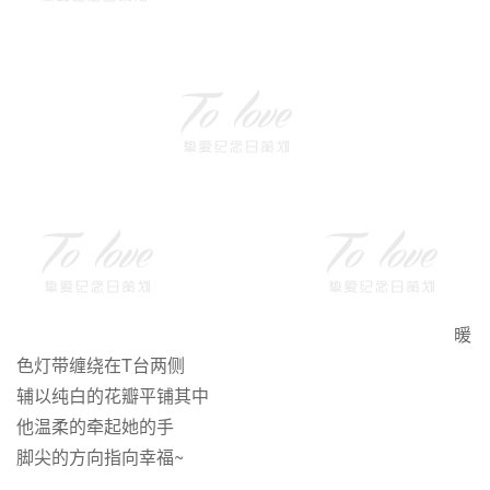
暖
色灯带缠绕在T台两侧
辅以纯白的花瓣平铺其中
他温柔的牵起她的手
脚尖的方向指向幸福~