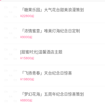
「糖果乐园」大气花台甜美浪漫策划
¥22800
起
「浓情蜜意」唯美灯海纪念日定制
¥9000
起
[甜蜜时光]温馨酒店主题
¥15800
起
「飞扬青春」天台纪念日惊喜
¥19800
起
「梦幻花海」五周年纪念日惊喜策划
¥8800
起