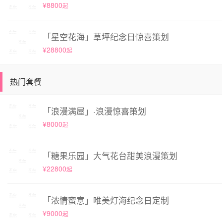
¥8800
起
「星空花海」草坪纪念日惊喜策划
¥28800
起
热门套餐
「浪漫满屋」·浪漫惊喜策划
¥8000
起
「糖果乐园」大气花台甜美浪漫策划
¥22800
起
「浓情蜜意」唯美灯海纪念日定制
¥9000
起