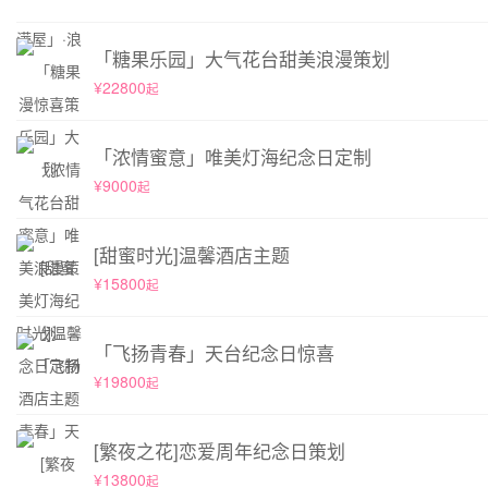
「糖果乐园」大气花台甜美浪漫策划
¥22800
起
「浓情蜜意」唯美灯海纪念日定制
¥9000
起
[甜蜜时光]温馨酒店主题
¥15800
起
「飞扬青春」天台纪念日惊喜
¥19800
起
[繁夜之花]恋爱周年纪念日策划
¥13800
起