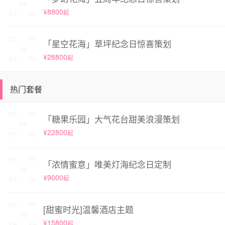
¥8800
起
「星空花海」草坪纪念日惊喜策划
¥28800
起
热门套餐
「糖果乐园」大气花台甜美浪漫策划
¥22800
起
「浓情蜜意」唯美灯海纪念日定制
¥9000
起
[甜蜜时光]温馨酒店主题
¥15800
起