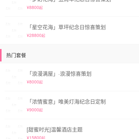
¥8800
起
「星空花海」草坪纪念日惊喜策划
¥28800
起
热门套餐
「浪漫满屋」·浪漫惊喜策划
¥8000
起
「浓情蜜意」唯美灯海纪念日定制
¥9000
起
[甜蜜时光]温馨酒店主题
¥15800
起