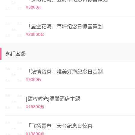
¥8800
起
「星空花海」草坪纪念日惊喜策划
¥28800
起
热门套餐
「浓情蜜意」唯美灯海纪念日定制
¥9000
起
[甜蜜时光]温馨酒店主题
¥15800
起
「飞扬青春」天台纪念日惊喜
¥19800
起