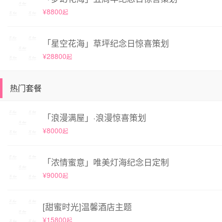
¥8800
起
「星空花海」草坪纪念日惊喜策划
¥28800
起
热门套餐
「浪漫满屋」·浪漫惊喜策划
¥8000
起
「浓情蜜意」唯美灯海纪念日定制
¥9000
起
[甜蜜时光]温馨酒店主题
¥15800
起