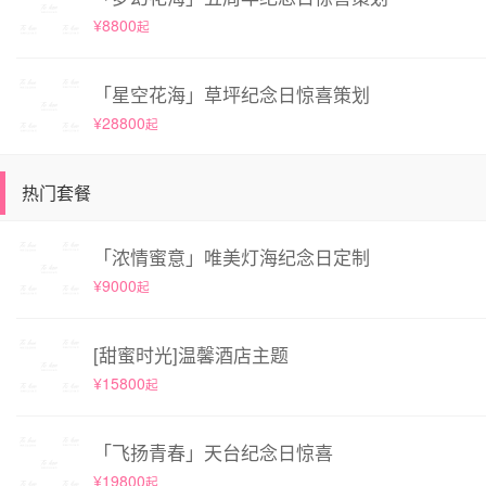
¥8800
起
「星空花海」草坪纪念日惊喜策划
¥28800
起
热门套餐
「浓情蜜意」唯美灯海纪念日定制
¥9000
起
[甜蜜时光]温馨酒店主题
¥15800
起
「飞扬青春」天台纪念日惊喜
¥19800
起