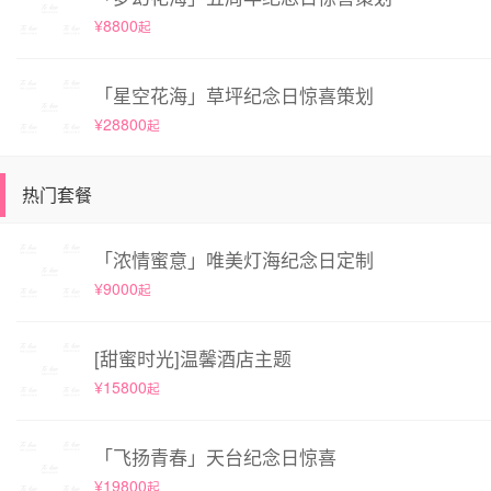
¥8800
起
「星空花海」草坪纪念日惊喜策划
¥28800
起
热门套餐
「浓情蜜意」唯美灯海纪念日定制
¥9000
起
[甜蜜时光]温馨酒店主题
¥15800
起
「飞扬青春」天台纪念日惊喜
¥19800
起