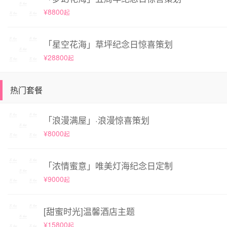
¥8800
起
「星空花海」草坪纪念日惊喜策划
¥28800
起
热门套餐
「浪漫满屋」·浪漫惊喜策划
¥8000
起
「浓情蜜意」唯美灯海纪念日定制
¥9000
起
[甜蜜时光]温馨酒店主题
¥15800
起