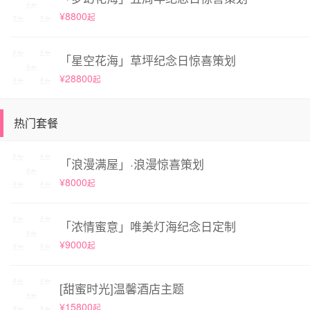
¥8800
起
「星空花海」草坪纪念日惊喜策划
¥28800
起
热门套餐
「浪漫满屋」·浪漫惊喜策划
¥8000
起
「浓情蜜意」唯美灯海纪念日定制
¥9000
起
[甜蜜时光]温馨酒店主题
¥15800
起