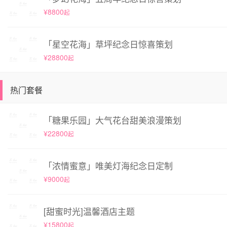
¥8800
起
「星空花海」草坪纪念日惊喜策划
¥28800
起
热门套餐
「糖果乐园」大气花台甜美浪漫策划
¥22800
起
「浓情蜜意」唯美灯海纪念日定制
¥9000
起
[甜蜜时光]温馨酒店主题
¥15800
起