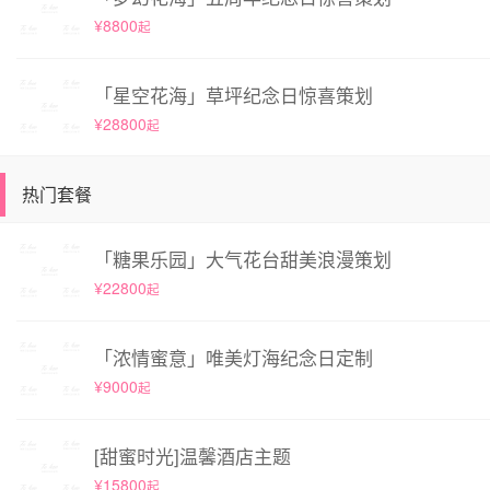
¥8800
起
「星空花海」草坪纪念日惊喜策划
¥28800
起
热门套餐
「糖果乐园」大气花台甜美浪漫策划
¥22800
起
「浓情蜜意」唯美灯海纪念日定制
¥9000
起
[甜蜜时光]温馨酒店主题
¥15800
起