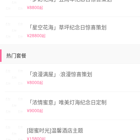
¥8800
起
「星空花海」草坪纪念日惊喜策划
¥28800
起
热门套餐
「浪漫满屋」·浪漫惊喜策划
¥8000
起
「浓情蜜意」唯美灯海纪念日定制
¥9000
起
[甜蜜时光]温馨酒店主题
¥15800
起