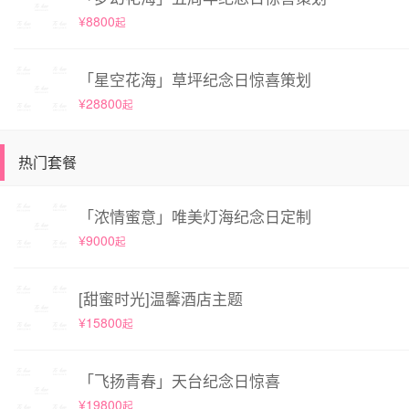
¥8800
起
「星空花海」草坪纪念日惊喜策划
¥28800
起
热门套餐
「浓情蜜意」唯美灯海纪念日定制
¥9000
起
[甜蜜时光]温馨酒店主题
¥15800
起
「飞扬青春」天台纪念日惊喜
¥19800
起