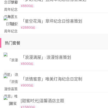
¥8800
起
「星空花海」草坪纪念日惊喜策划
¥28800
起
热门套餐
「浪漫满屋」·浪漫惊喜策划
¥8000
起
「浓情蜜意」唯美灯海纪念日定制
¥9000
起
[甜蜜时光]温馨酒店主题
¥15800
起