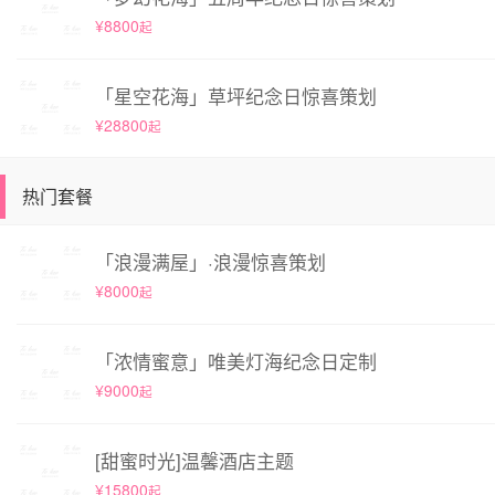
¥8800
起
「星空花海」草坪纪念日惊喜策划
¥28800
起
热门套餐
「浪漫满屋」·浪漫惊喜策划
¥8000
起
「浓情蜜意」唯美灯海纪念日定制
¥9000
起
[甜蜜时光]温馨酒店主题
¥15800
起