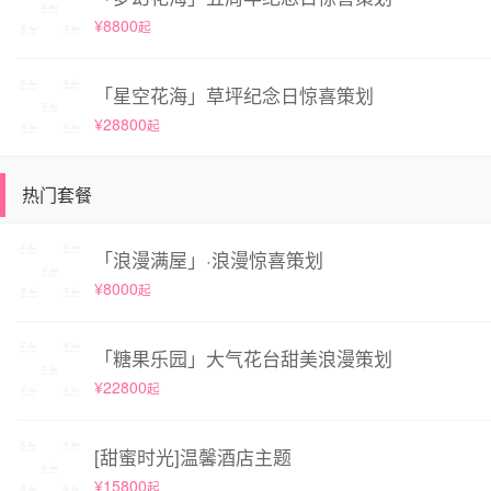
¥8800
起
「星空花海」草坪纪念日惊喜策划
¥28800
起
热门套餐
「浪漫满屋」·浪漫惊喜策划
¥8000
起
「糖果乐园」大气花台甜美浪漫策划
¥22800
起
[甜蜜时光]温馨酒店主题
¥15800
起