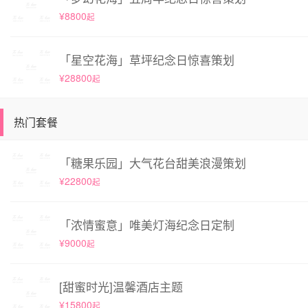
¥8800
起
「星空花海」草坪纪念日惊喜策划
¥28800
起
热门套餐
「糖果乐园」大气花台甜美浪漫策划
¥22800
起
「浓情蜜意」唯美灯海纪念日定制
¥9000
起
[甜蜜时光]温馨酒店主题
¥15800
起