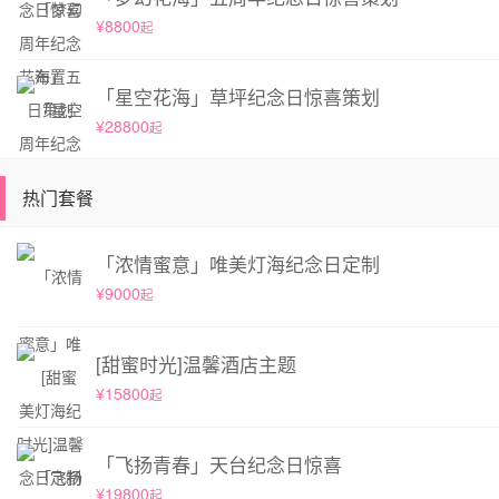
¥8800
起
「星空花海」草坪纪念日惊喜策划
¥28800
起
热门套餐
「浓情蜜意」唯美灯海纪念日定制
¥9000
起
[甜蜜时光]温馨酒店主题
¥15800
起
「飞扬青春」天台纪念日惊喜
¥19800
起