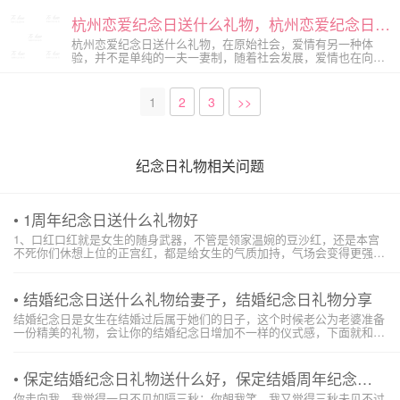
婚纪念日的时候，给对方准备礼物是非常浪漫的一件事。下面
杭州恋爱纪念日送什么礼物，杭州恋爱纪念日礼物大全
就跟着挚爱纪念日策划公司小编一起来看看结婚纪念日礼物大
全吧。
杭州恋爱纪念日送什么礼物，在原始社会，爱情有另一种体
验，并不是单纯的一夫一妻制，随着社会发展，爱情也在向文
明方向发展，种类也越来越多元。两个人确定恋爱关系的那一
天被称为恋爱纪念日。下面是挚爱杭州纪念日策划公司小编为
大家整理的杭州恋爱纪念日礼物大全，一起来看看吧。
1
2
3
>>
纪念日礼物相关问题
• 1周年纪念日送什么礼物好
1、口红口红就是女生的随身武器，不管是领家温婉的豆沙红，还是本宫
不死你们休想上位的正宫红，都是给女生的气质加持，气场会变得更强
大。口红作为一周年纪念日礼物也是非常合适的。2、香水香水可是女生
的秘密武器，如果女朋友平时喜欢喷香水的话，那么就在恋爱一周年纪念
日这一天送给她另外一种气味...
• 结婚纪念日送什么礼物给妻子，结婚纪念日礼物分享
结婚纪念日是女生在结婚过后属于她们的日子，这个时候老公为老婆准备
一份精美的礼物，会让你的结婚纪念日增加不一样的仪式感，下面就和
toLove纪念日策划公司小编整理了一些纪念日的相关内容，一起来了解一
下吧。结婚纪念日送什么礼物给妻子：亲自下厨做一顿饭菜结婚纪念日送
什么礼物给妻子，其实...
• 保定结婚纪念日礼物送什么好，保定结婚周年纪念日礼物
你走向我，我觉得一日不见如隔三秋；你朝我笑，我又觉得三秋未见不过