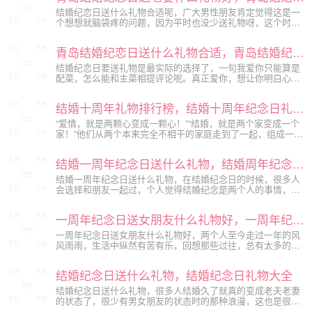
结婚纪恋日送什么礼物合适呢，广大男性朋友肯定觉得这是一
个想想就脑袋疼的问题，因为平时也没少送礼物呀，这个时候
送什么才会有新意呢今天就来分享一下青岛结婚纪念日送老婆
什么礼物好，青岛结婚纪念日礼物排行榜，希望能帮助到你。
青岛结婚纪恋日送什么礼物合适，青岛结婚纪恋日礼物大全
结婚纪恋日要送礼物是最实际的选择了，一句我爱你只能算是
配菜，怎么能和主菜相提评论呢。真正爱你，想让你明白心意
的人，是一定会好好表达自己的爱意的。今天就来分享一下青
岛结婚纪恋日送什么礼物合适，青岛结婚纪恋日礼物大全。
结婚十周年礼物排行榜，结婚十周年纪念日礼物推荐
“爱情，就是两颗心变成一颗心！”“结婚，就是两个家变成一个
家！”他们从两个本来完全不相干的家庭走到了一起，组成一个
新的家庭。然后，他们同心同德经营着新家庭，一起抚养子
女，一起经历人生风雨。如果你和心爱的她结婚十周年，你可
结婚一周年纪念日送什么礼物，结婚周年纪念日礼物大全
以在这个特殊的日子，给对方准备一些纪念日礼物。下面是挚
爱纪念...
结婚一周年纪念日送什么礼物，在结婚纪念日的时候，很多人
会选择和朋友一起过，个人觉得结婚纪念是两个人的事情，还
是两个人一起庆祝比较好，在庆祝的时候给对方赠送礼物，一
定会非常浪漫的。下面是挚爱纪念日策划公司小编为大家整理
一周年纪念日送女朋友什么礼物好，一周年纪念日礼物推荐
的结婚周年纪念日礼物大全，一起来看看吧。
一周年纪念日送女朋友什么礼物好，两个人至今走过一年的风
风雨雨，生活中纵然有苦有乐，回想那些过往，总有太多的思
绪萦绕。你也许没有时间好好照顾她，也没时间呵护于她。那
么在周年纪念日的时候就好好弥补对方吧，下面是挚爱纪念日
结婚纪念日送什么礼物，结婚纪念日礼物大全
策划公司小编为大家整理的一周年纪念日礼物推荐，一起来看
看吧。
结婚纪念日送什么礼物，很多人结婚久了就真的变成老夫老妻
的状态了，很少有男女朋友的状态时的那种浪漫，这也是很多
人婚姻慢慢出现问题，或者婚后生活不和谐的一个原因。在结