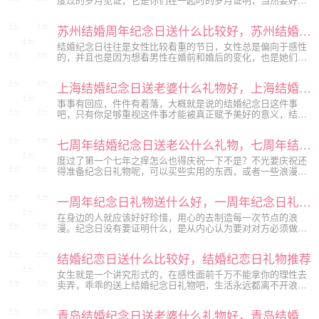
度过呀，不管是什么节日不知道怎么过的话送礼物就对了。今
天就来分享一下合肥纪念日创意礼物怎么选择，合肥有意义的
苏州结婚周年纪念日送什么比较好，苏州结婚纪念日礼物大全
纪念日礼物推荐。
结婚纪念日往往是女性比较看重的节日，女性总是偏向于感性
的，并且也是因为想看男性在婚前和婚后的变化，也是她们证
明爱的一个表现，没有人喜欢身边都是柴米油盐。今天就来分
享一下是苏州结婚周年纪念日送什么比较好，苏州结婚纪念日
上海结婚纪念日送老婆什么礼物好，上海结婚纪念日礼物大全
礼物大全。
事事有回应，件件有着落，大概就是说的结婚纪念日这件事
吧，只有你足够重视这件事才能被真正赋予美好的意义，结婚
纪念日就是加固感情的保护罩呢。今天就来分享一下上海结婚
纪念日送老婆什么礼物好，上海结婚纪念日礼物大全吧。
七周年结婚纪念日送老公什么礼物，七周年结婚纪念日礼物推荐
度过了第一个七年之痒怎么也得庆祝一下不是？不光要庆祝还
得准备纪念日礼物呢，可以买些实用的东西，或者一些浪漫的
东西，找回当年浪漫的感觉。今天就来分享一下七周年结婚纪
念日送老公什么礼物，七周年结婚纪念日礼物推荐。
一周年纪念日礼物送什么好，一周年纪念日礼物推荐
在身边的人就应该好好珍惜，用心的去制造每一次节点的浪
漫。纪念日没有要证明什么，是从内心认为要对对方必须做出
的举动。不是别人认为应该，是自己认为。今天就来分享一下
一周年纪念日礼物送什么好，一周年纪念日礼物推荐吧。
结婚纪恋日送什么比较好，结婚纪恋日礼物推荐
女生就是一个讲究形式的，在感性面前千万不能拿你的理性去
卖弄，乖乖的送上结婚纪念日礼物吧，生活永远都离不开浪漫
的表达。如果你不知道送什么，今天小编就来分享一下结婚纪
恋日送什么比较好，结婚纪恋日礼物推荐吧。
青岛结婚纪念日送老婆什么礼物好，青岛结婚纪念日礼物排行榜