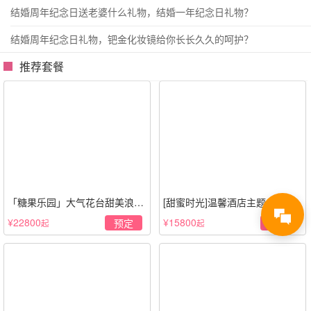
结婚周年纪念日送老婆什么礼物，结婚一年纪念日礼物？
结婚周年纪念日礼物，钯金化妆镜给你长长久久的呵护？
推荐套餐
「糖果乐园」大气花台甜美浪漫
[甜蜜时光]温馨酒店主题
策划
¥22800
¥15800
预定
预定
起
起