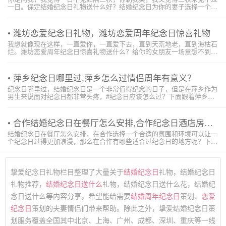
一日。保定结婚纪念日礼物送什么好？结婚纪念日为你的妻子选择一个不
一样的礼物，给她想不到的浪漫，下面就和toLove保定纪念日策划公司小
编整理了一些生日的相关内容，一起来了解一下吧。保定结婚纪念日礼物
送什么好：梳子礼盒...
• 潍坊恋爱纪念日礼物，潍坊恋爱周年纪念日惊喜礼物
我想就像现在这样，一直爱你，一直爱下去，直到天荒地老，直到海枯石
烂。潍坊恋爱周年纪念日惊喜礼物送什么？给你的女朋友一场意想不到的
浪漫，下面就和toLove潍坊纪念日策划公司小编整理了一些生日的相关内
容，一起来了解一下吧。潍坊恋爱纪念日礼物：雪花锁骨链在2019送女孩
礼物前十件排名...
• 萍乡纪念日哪里过,萍乡怎么过情侣周年有意义？
纪念日哪里过，结婚纪念日是一个非常值得纪念的日子，但是在萍乡作为
男生来说面对纪念日都非常头疼，#纪念日应该怎么过？下面跟着萍乡纪
念日策划一起来看看有关纪念日哪里过的内容分享吧！ 萍乡纪念日哪里
过:武功山中庵索道依山而建的特色民宿 客栈位于武功山...
• 合作结婚纪念日在餐厅怎么安排,合作纪念日酒店房间布置？
结婚纪念日在餐厅怎么安排，在合作选择一个合适的氛围和环境可以让一
个纪念日过得更加浪漫，那么在合作有哪些适合过纪念日的地方呢？下面
跟着合作纪念日策划小编一起来看看关于结婚纪念日在餐厅怎么安排的内
容分享吧！ 合作结婚纪念日在餐厅怎么安排:合作香巴拉大酒店 ...
挚爱纪念日礼物栏目整理了大量关于
结婚纪念日
礼物，结婚纪念日
礼物推荐，
结婚纪念日送什么
礼物，结婚纪念日送什么花，结婚纪
念日送什么等内容分享，希望能给需要
结婚周年纪念日
策划、
恋爱
纪念日
策划的夫妻情侣们带来帮助。除此之外，挚爱结婚纪念日策
划服务覆盖全国其中北京、上海、广州、成都、深圳、重庆等一线