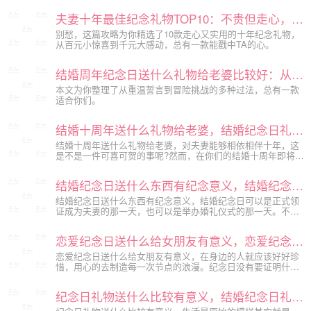
夫妻十年最佳纪念礼物TOP10：不贵但走心，结婚十周年这样送准没错！
别愁，这篇攻略为你精选了10款走心又实用的十年纪念礼物，
从百元小惊喜到千元大感动，总有一款能戳中TA的心。
结婚周年纪念日送什么礼物给老婆比较好：从实用到走心，总有一款让她心动
本文为你整理了从重温誓言到冒险挑战的多种过法，总有一款
适合你们。
结婚十周年送什么礼物给老婆，结婚纪念日礼物推荐
结婚十周年送什么礼物给老婆，对夫妻能够相依相伴十年，这
是不是一件可喜可贺的事呢?然而，在你们的结婚十周年即将到
来之际，为对方挑选一个浪漫的纪念日礼物，相信对方一定会
非常感动的，下面是小编为大家分享的结婚纪念日礼物推荐，
结婚纪念日送什么东西有纪念意义，结婚纪念日浪漫礼物推荐
希望能够对你有所帮助。
结婚纪念日送什么东西有纪念意义，结婚纪念日可以是正式领
证成为夫妻的那一天，也可以是举办婚礼仪式的那一天。不管
怎样计算，这都是十分值得纪念和庆祝的一天，可以在这一天
为平淡的生活寻些浪漫，准备礼物给予对方惊喜。那么在结婚
恋爱纪念日送什么给女朋友有意义，恋爱纪念日礼物推荐
纪念日的时候送什么比较好呢？下面是小编为大家分享的结婚
纪念日浪漫...
恋爱纪念日送什么给女朋友有意义，在身边的人就应该好好珍
惜，用心的去制造每一次节点的浪漫。纪念日没有要证明什
么，是从内心认为要对对方必须做出的举动。不是别人认为应
该，是自己认为。下满是小编为大家分享的恋爱纪念日礼物推
纪念日礼物送什么比较有意义，结婚纪念日礼物推荐
荐，希望能够对你有所帮助。