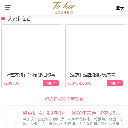
登录
大家都在看
「星空花海」草坪纪念日惊喜策
【爱恋】酒店浪漫求婚布置
划
¥28800
¥9998-28998
预定
预定
起
纪念日礼物文章列表
结婚纪念日礼物推荐｜2026年最走心的礼物清单，送到心坎上才不算白过！
今天这份2026年结婚纪念日礼物推荐指南，按婚龄、预算、对
象、类型四个维度为你分类整理，无论你们是新婚燕尔还是珍
珠婚伴侣，总有一款能送到心坎上。