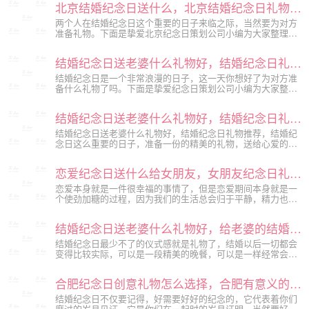
北京结婚纪念日送什么，北京结婚纪念日礼物大全
饰项链，钻戒等都不错哦。
两个人在结婚纪念日这个重要的日子来临之际，当然要为对方
准备礼物。下面是挚爱北京纪念日策划公司小编为大家整理的
北京结婚纪念日送什么，北京结婚纪念日礼物大全：如果对方
喜欢打扮得精致，那么就送她香水或者是口红吧。当然送包包
结婚纪念日送老婆什么礼物好，结婚纪念日礼物大全
也是不错的选择，毕竟包治百病嘛。
结婚纪念日是一个非常浪漫的日子，这一天你想好了为对方准
备什么礼物了吗。下面是挚爱纪念日策划公司小编为大家整理
的结婚纪念日送老婆什么礼物好，结婚纪念日礼物大全：男士
们可以在网上定制一些创意拼图，然后自己diy，是非常能够彰
结婚纪念日送老婆什么礼物好，结婚纪念日礼物推荐
显爱意和诚意的一个纪念日礼物哦，当然送她喜欢的首饰，或
者是创...
结婚纪念日送老婆什么礼物好，结婚纪念日礼物推荐，结婚纪
念日这么重要的日子，准备一份的精美的礼物，送给心爱的另
一半，一定会让她非常感动的，下面是小编为大家分享的结婚
纪念日礼物推荐，希望能够对你有所帮助。
恋爱纪念日送什么给女朋友，女朋友纪念日礼物推荐
恋爱本身就是一件很幸福的事情了，但是恋爱期间本身就是一
个使劲加糖的过程，因为我们的生活总会归于平静，精力也是
有限的，只有在恋爱的时候好像不会觉得累，也不会觉得麻
烦。今天就来分享一下恋爱纪念日送什么给女朋友，女朋友纪
结婚纪念日送老婆什么礼物好，给老婆的结婚纪念日礼物推荐
念日礼物推荐。
结婚纪念日最少不了的仪式感就是礼物了，结婚以后一切都会
变得比较实际，可以是一段精美的晚餐，可以是一样经常会用
到的物品，但是在结婚纪念日这天还是少不了浪漫的元素的。
今天就来分享一下结婚纪念日送老婆什么礼物好，给老婆的结
合肥纪念日创意礼物怎么选择，合肥有意义的纪念日礼物推荐
婚纪念日礼物推荐。
结婚纪念日不仅要记得，好需要好好的纪念的，它代表着你们
度过的岁月见证，它是你们在一起时的岁月证明，当然要好好