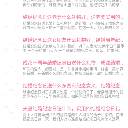
纪念日礼物送什么比较有意义，生活最原始的模样其实就是，
像你们的感情，既有海誓山盟日月为鉴，也经得起生活的柴米
油盐。结婚纪念日就是感情升温的导火索，给平淡的生活一点
波澜。下面是小编为大家分想的结婚纪念日礼物推荐，赶快为
结婚纪念日送老婆什么礼物好，送老婆实用的纪念日礼物推荐
心爱的她送去最惊喜的爱吧。
结婚纪念日送老婆什么礼物好，送礼物，这已经成了情侣之间
过节日和纪念日的一个重要标志，在这一天，为心爱的人准备
一份礼物，会给她带去惊喜和感动，下面是小编为大家分享的
送老婆实用的纪念日礼物推荐，希望能够对你有所帮助。
结婚纪念日送女朋友什么礼物好，结婚周年纪念日礼物大全
结婚纪念日送女朋友什么礼物好，对于夫妻来说,两个日子最重
要,一个是结婚当天,另一个就是结婚纪念日。那么，结婚纪念
日怎么过才更浪漫、更让人感动呢?下面是小编为大家分享的结
婚周年纪念日礼物大全，希望能够对你有所帮助。
成都一周年结婚纪念日送什么礼物，成都结婚纪念日礼物推荐榜单
和你的爱人一起变老，是一件非常幸福的事情，结婚一周年算
是新婚，在新婚不久的纪念日。你知道成都一周年结婚纪念日
送什么礼物吗，下面是挚爱成都纪念日策划公司小编为大家整
理的成都结婚纪念日礼物推荐榜单，你可以带着她去浪漫的西
结婚纪念日送什么东西有纪念意义，结婚纪念日礼物大全
餐厅约会，或者是一起旅行，当然还可以送她精美的首饰呢。
结婚纪念日对于夫妻来说是一个特别的日子，老婆最期待的就
是你在这些节日里有所表现，如果你觉得购买纪念日礼物就够
了，那么不妨就跟着挚爱纪念日策划公司小编一起来看看结婚
纪念日送什么东西有纪念意义，结婚纪念日礼物大全吧：你可
夫妻结婚纪念日送什么，实用的结婚纪念日礼物排行榜
以选择DIY礼物，或者带她去浪漫旅行，当然送相机也是不错
的选择。
两个人保持婚姻长久的秘诀是两个人相互的给予和索取。在结
婚纪念日这一天，我们为对方准备结婚纪念日礼物怎么选呢，
下面是挚爱纪念日策划公司小编为大家整理的夫妻结婚纪念日
送什么，实用的结婚纪念日礼物排行榜。情侣款东西或者是首